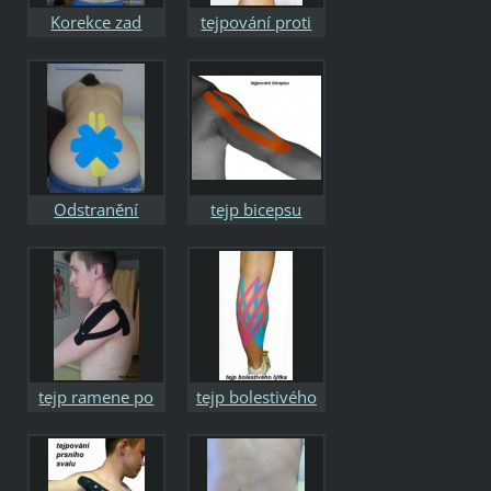
Korekce zad
tejpování proti
otoku kotníku
Odstranění
tejp bicepsu
bolesti v oblasti
bederní páteře
tejp ramene po
tejp bolestivého
úraze
lýtka