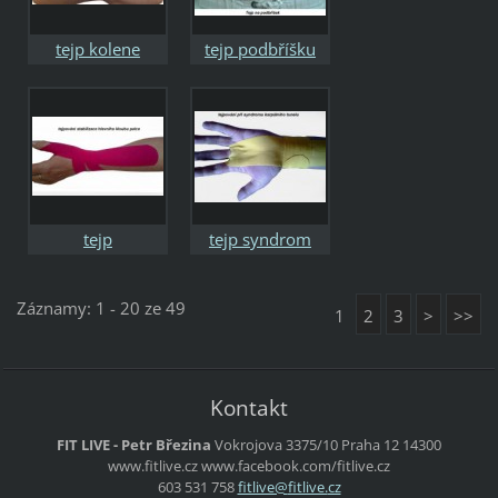
tejp kolene
tejp podbříšku
tejp
tejp syndrom
vykloubeného
karpálního tunelu
palce
Záznamy: 1 - 20 ze 49
1
2
3
>
>>
Kontakt
FIT LIVE - Petr Březina
Vokrojova 3375/10
Praha 12
14300
www.fitlive.cz
www.facebook.com/fitlive.cz
603 531 758
fitlive@
fitlive.
cz