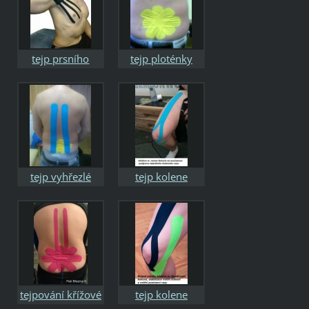
tejp prsního
tejp ploténky
svalu
tejp vyhřezlé
tejp kolene
ploténky
tejpování křížové
tejp kolene