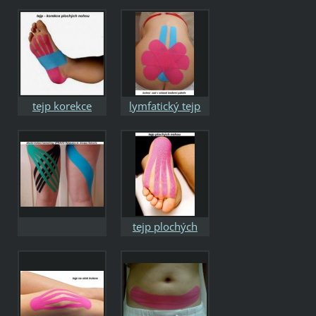
oblasti a
vzpřimovače
tejp korekce
lymfatický tejp
plochých nohou
zad
tejp plochých
nohou