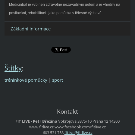
Medicinbal je vyplněn zdravotně nezávadným gelem a je vhodný na
posilování, rehabilitaci i jako pomůcka v tělesné výchově .
Základní informace
Štítky
:
tréninkové pomůcky
|
sport
Kontakt
FIT LIVE - Petr Březina
Vokrojova 3375/10
Praha 12
14300
www.fitlive.cz
www.facebook.com/fitlive.cz
603 531 758
fitlive@
fitlive.
cz