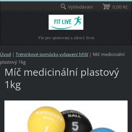
Vyhledávání
0,00 Kč
Vše pro sportování a zdravý život
Úvod
|
Tréninkové pomůcky,vybavení hřišť
|
Míč medicinální
plastový 1kg
Míč medicinální plastový
1kg