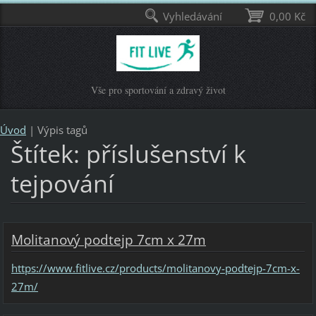
Vyhledávání
0,00 Kč
Vše pro sportování a zdravý život
Úvod
|
Výpis tagů
Štítek: příslušenství k
tejpování
Molitanový podtejp 7cm x 27m
https://www.fitlive.cz/products/molitanovy-podtejp-7cm-x-
27m/