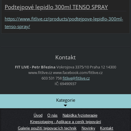
Podtejpové lepidlo 300ml TENSO SPRAY
https://www.fitlive.cz/products/podtejpove-lepidlo-300ml-
tenso-spray/
Kontakt
FIT LIVE - Petr Březina
Vokrojova 3375/10
Praha 12
14300
www.fitlive.cz
www.facebook.com/fitlive.cz
603 531 758
fitlive@
fitlive.
cz
IČ: 69490937
Kategorie
Úvod
O nás
Nabídka fyzioterapie
Kinesiotaping - Aplikace a ceník tejpování
Galerie použití tejpovacích technik
Novinky
Kontakt